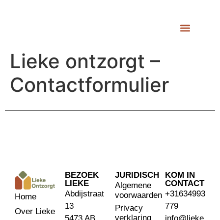
Lieke ontzorgt –
Contactformulier
BEZOEK
JURIDISCH
KOM IN
LIEKE
CONTACT
Algemene
Abdijstraat
+31634993
voorwaarden
Home
13
779
Privacy
Over Lieke
verklaring
5473 AB
info@lieke