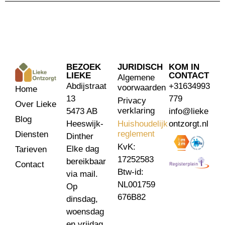
BEZOEK
JURIDISCH
KOM IN
LIEKE
CONTACT
Algemene
Abdijstraat
+31634993
voorwaarden
Home
13
779
Privacy
Over Lieke
verklaring
5473 AB
info@lieke
Blog
Heeswijk-
Huishoudelijk
ontzorgt.nl
reglement
Diensten
Dinther
KvK:
Elke dag
Tarieven
17252583
bereikbaar
Contact
Btw-id:
via mail.
NL001759
Op
676B82
dinsdag,
woensdag
en vrijdag