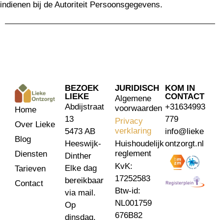
indienen bij de Autoriteit Persoonsgegevens.
BEZOEK
JURIDISCH
KOM IN
LIEKE
CONTACT
Algemene
Abdijstraat
+31634993
voorwaarden
Home
13
779
Privacy
Over Lieke
verklaring
5473 AB
info@lieke
Blog
Heeswijk-
Huishoudelijk
ontzorgt.nl
reglement
Diensten
Dinther
KvK:
Elke dag
Tarieven
17252583
bereikbaar
Contact
Btw-id:
via mail.
NL001759
Op
676B82
dinsdag,